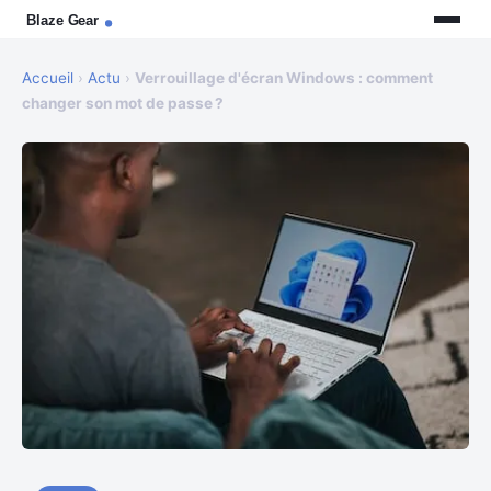
Accueil
›
Actu
›
Verrouillage d'écran Windows : comment
changer son mot de passe ?