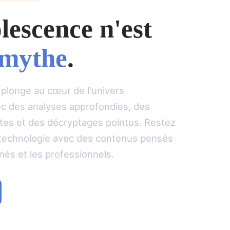
lescence n'est
mythe
.
plonge au cœur de l'univers
ec des analyses approfondies, des
ntes et des décryptages pointus. Restez
a technologie avec des contenus pensés
nés et les professionnels.