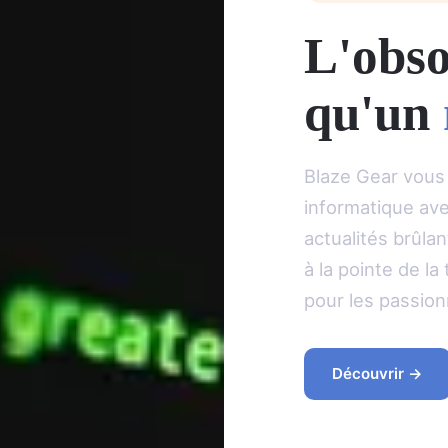
L'obso
qu'un
Blaze Gear vous 
informatique av
actualités brûla
à la pointe de l
pour les passion
Découvrir →